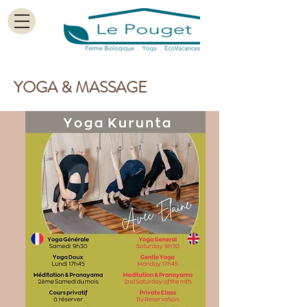
YOGA & MASSAGE