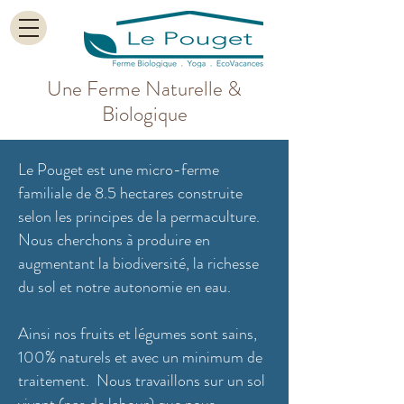
Une Ferme Naturelle &
Biologique
Le Pouget est une micro-ferme
familiale de 8.5 hectares construite
selon les principes de la permaculture.
Nous cherchons à produire en
augmentant la biodiversité, la richesse
du sol et notre autonomie en eau.
Ainsi nos fruits et légumes sont sains,
100% naturels et avec un minimum de
traitement. Nous travaillons sur un sol