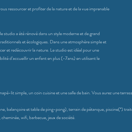
us ressourcer et profiter de la nature et de la vue imprenable
e studio a été rénové dans un style moderne et de grand
 traditionnels et écologiques. Dans une atmosphère simple et
er et redécouvrir la nature. Le studio est idéal pour une
ilité d’accueillir un enfant en plus (-7ans) en utilisant le
napé-lit simple, un coin cuisine et une salle de bain. Vous aurez une terrass
ne, balançoire et table de ping-pong), terrain de pétanque, piscine(*) trait
 cheminée, wifi, barbecue, jeux de société.