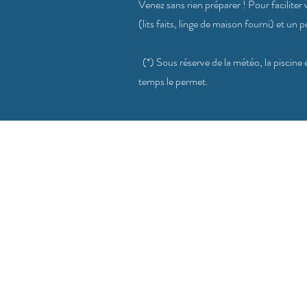
Venez sans rien préparer ! Pour faciliter
(lits faits, linge de maison fourni) et un 
(*) Sous réserve de la météo, la piscine e
temps le permet.