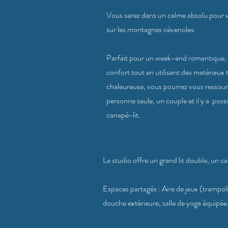
Vous serez dans un calme absolu pour vo
sur les montagnes cévenoles.
Parfait pour un week-end romantique, l
confort tout en utilisant des matériaux
chaleureuse, vous pourrez vous ressourc
personne seule, un couple et il y a possib
canapé-lit.
Le studio offre un grand lit double, un ca
Espaces partagés : Aire de jeux (trampoli
douche extérieure, salle de yoga équipée,