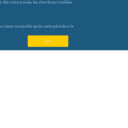
t dès votre arrivée, les chambres installées
.
u rester accessible après cette période si le
Tarif