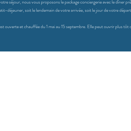
 votre séjour, nous vous proposons le package conciergerie avec le dîner prê
petit-déjeuner, soit le lendemain de votre arrivée, soit le jour de votre départ
st ouverte et chauffée du 1 mai au 15 septembre. Elle peut ouvrir plus tôt o