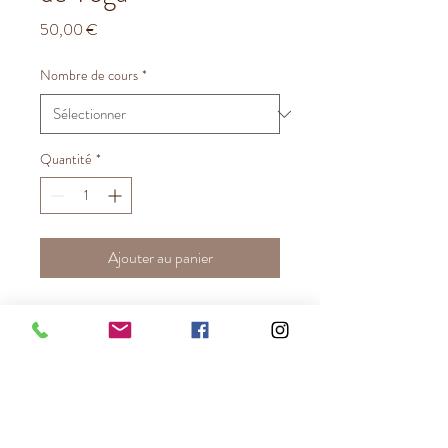
Prix
50,00 €
Nombre de cours
*
Quantité
*
Ajouter au panier
Offrez à vos proches notre Bon
Cadeau Yoga pour venir
pratiquer au Shala. Les cours
auront lieu les Samedis à
9h30.